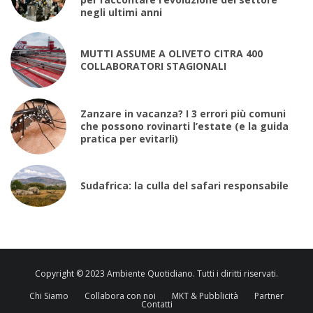
negli ultimi anni
MUTTI ASSUME A OLIVETO CITRA 400
COLLABORATORI STAGIONALI
Zanzare in vacanza? I 3 errori più comuni
che possono rovinarti l’estate (e la guida
pratica per evitarli)
Sudafrica: la culla del safari responsabile
Copyright © 2023 Ambiente Quotidiano. Tutti i diritti riservati.
Chi Siamo
Collabora con noi
MKT & Pubblicità
Partner
Contatti