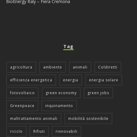
BioEnergy Italy – Fiera Cremona
Tag
agricoltura
ambiente
animali
Coldiretti
efficienza energetica
energia
energia solare
fotovoltaico
green economy
green jobs
Greenpeace
inquinamento
maltrattamento animali
mobilità sostenibile
riciclo
Rifiuti
rinnovabili