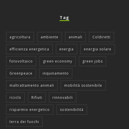
Tag
agricoltura
ambiente
animali
Coldiretti
efficienza energetica
energia
energia solare
fotovoltaico
green economy
green jobs
Greenpeace
inquinamento
maltrattamento animali
mobilità sostenibile
riciclo
Rifiuti
rinnovabili
risparmio energetico
sostenibilità
terra dei fuochi