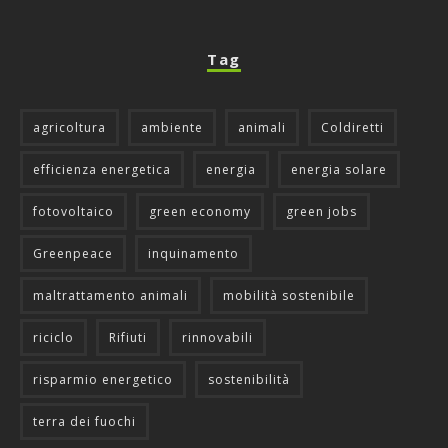
Tag
agricoltura
ambiente
animali
Coldiretti
efficienza energetica
energia
energia solare
fotovoltaico
green economy
green jobs
Greenpeace
inquinamento
maltrattamento animali
mobilità sostenibile
riciclo
Rifiuti
rinnovabili
risparmio energetico
sostenibilità
terra dei fuochi