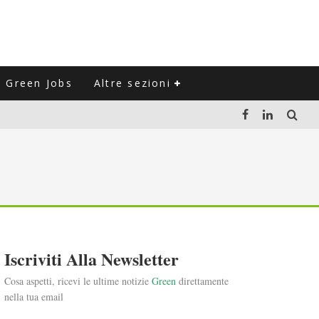
Green Jobs
Altre sezioni
LUZIONE DEL SETTORE NEGLI ULTIMI ANNI
VITARLI)
 L'ITALIA
Iscriviti Alla Newsletter
Cosa aspetti, ricevi le ultime notizie
Green
direttamente
nella tua email