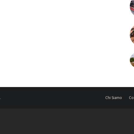
.
Chi Siamo
Co