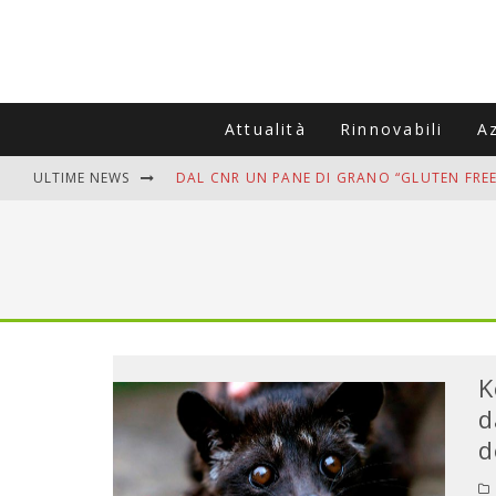
Attualità
Rinnovabili
A
ULTIME NEWS
DAL CNR UN PANE DI GRANO “GLUTEN FREE
VITIGNOITALIA CELEBRA IL 20ESIMO ANNIV
MUTTI ASSUME A OLIVETO CITRA 400 COL
ZANZARE IN VACANZA? I 3 ERRORI PIÙ COM
ADDIO BOLLETTE SALATE? LA NUOVA FRON
K
d
d