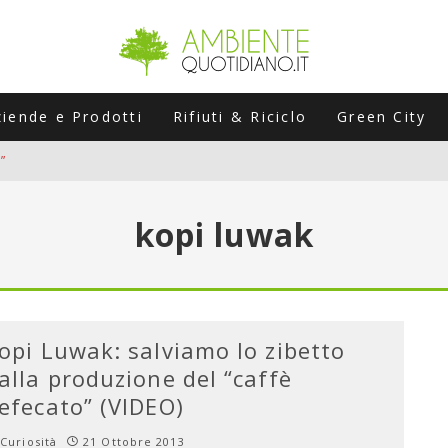
ziende e Prodotti
Rifiuti & Riciclo
Green City
”
ERSARIO: A NAPOLI UN’EDIZIONE SPECIALE PER RACCONTARE L’EVO
kopi luwak
LABORATORI STAGIONALI
UNI CHE POSSONO ROVINARTI L’ESTATE (E LA GUIDA PRATICA PER E
TIERA DEL FOTOVOLTAICO "PLUG & PLAY" CHE STA CONQUISTANDO
opi Luwak: salviamo lo zibetto
alla produzione del “caffè
efecato” (VIDEO)
Curiosità
21 Ottobre 2013