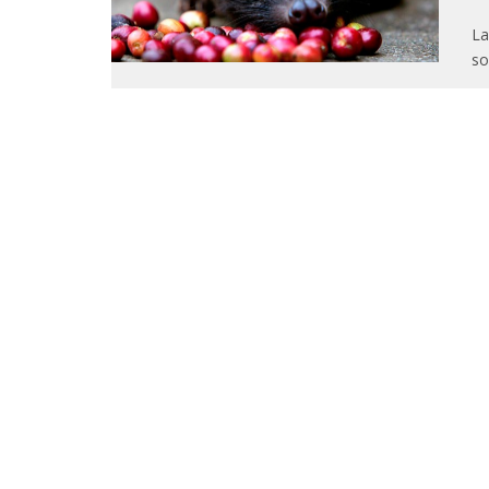
La
so