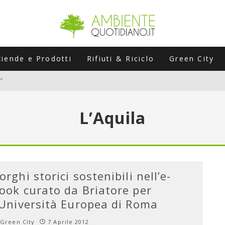
ziende e Prodotti
Rifiuti & Riciclo
Green City
”
ERSARIO: A NAPOLI UN’EDIZIONE SPECIALE PER RACCONTARE L’EVO
L’Aquila
LABORATORI STAGIONALI
UNI CHE POSSONO ROVINARTI L’ESTATE (E LA GUIDA PRATICA PER E
TIERA DEL FOTOVOLTAICO "PLUG & PLAY" CHE STA CONQUISTANDO
orghi storici sostenibili nell’e-
ook curato da Briatore per
’Università Europea di Roma
Green City
7 Aprile 2012