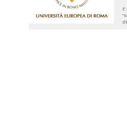
E’
“V
d’