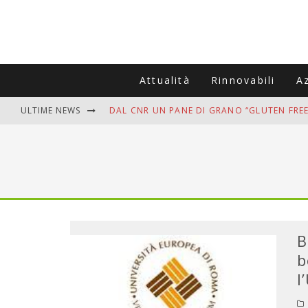
Attualità
Rinnovabili
A
ULTIME NEWS
DAL CNR UN PANE DI GRANO “GLUTEN FREE
VITIGNOITALIA CELEBRA IL 20ESIMO ANNIV
MUTTI ASSUME A OLIVETO CITRA 400 COL
ZANZARE IN VACANZA? I 3 ERRORI PIÙ COM
ADDIO BOLLETTE SALATE? LA NUOVA FRON
B
b
l