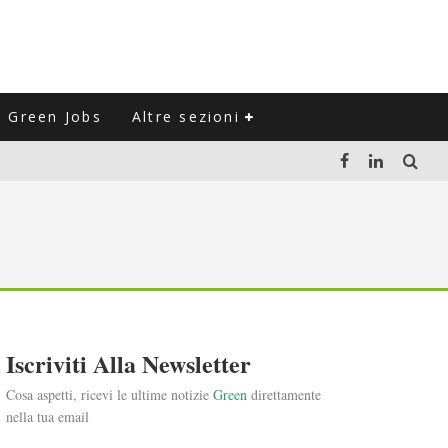
Green Jobs
Altre sezioni
LUZIONE DEL SETTORE NEGLI ULTIMI ANNI
VITARLI)
 L'ITALIA
Iscriviti Alla Newsletter
Cosa aspetti, ricevi le ultime notizie
Green
direttamente
nella tua email