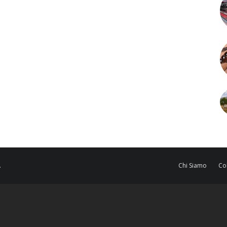
.
Chi Siamo
Co