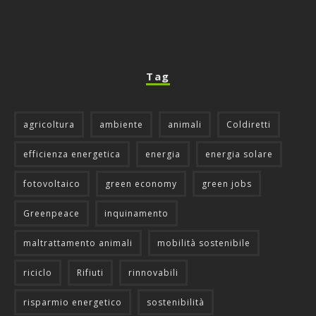
Tag
agricoltura
ambiente
animali
Coldiretti
efficienza energetica
energia
energia solare
fotovoltaico
green economy
green jobs
Greenpeace
inquinamento
maltrattamento animali
mobilità sostenibile
riciclo
Rifiuti
rinnovabili
risparmio energetico
sostenibilità