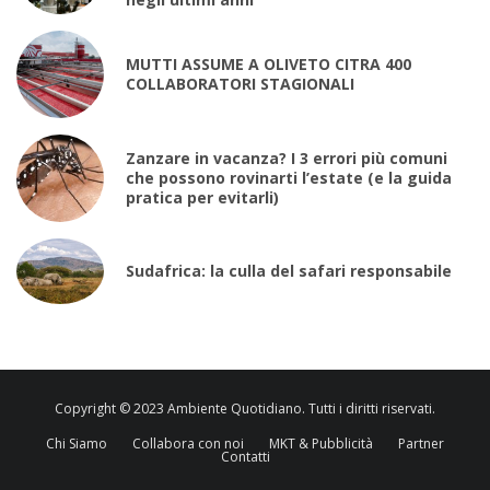
MUTTI ASSUME A OLIVETO CITRA 400
COLLABORATORI STAGIONALI
Zanzare in vacanza? I 3 errori più comuni
che possono rovinarti l’estate (e la guida
pratica per evitarli)
Sudafrica: la culla del safari responsabile
Copyright © 2023 Ambiente Quotidiano. Tutti i diritti riservati.
Chi Siamo
Collabora con noi
MKT & Pubblicità
Partner
Contatti