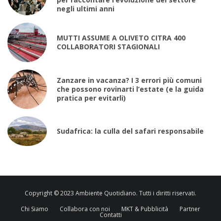
negli ultimi anni
MUTTI ASSUME A OLIVETO CITRA 400
COLLABORATORI STAGIONALI
Zanzare in vacanza? I 3 errori più comuni
che possono rovinarti l’estate (e la guida
pratica per evitarli)
Sudafrica: la culla del safari responsabile
Copyright © 2023 Ambiente Quotidiano. Tutti i diritti riservati.
Chi Siamo
Collabora con noi
MKT & Pubblicità
Partner
Contatti