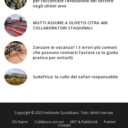
per raccontare l’evoluzione del settore
negli ultimi anni
MUTTI ASSUME A OLIVETO CITRA 400
COLLABORATORI STAGIONALI
Zanzare in vacanza? I 3 errori più comuni
che possono rovinarti l’estate (e la guida
pratica per evitarli)
Sudafrica: la culla del safari responsabile
Copyright © 2023 Ambiente Quotidiano. Tutti i diritti riservati.
Chi Siamo
Collabora con noi
MKT & Pubblicità
Partner
Contatti