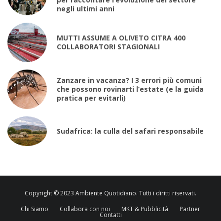
negli ultimi anni
MUTTI ASSUME A OLIVETO CITRA 400
COLLABORATORI STAGIONALI
Zanzare in vacanza? I 3 errori più comuni
che possono rovinarti l’estate (e la guida
pratica per evitarli)
Sudafrica: la culla del safari responsabile
Copyright © 2023 Ambiente Quotidiano. Tutti i diritti riservati.
Chi Siamo
Collabora con noi
MKT & Pubblicità
Partner
Contatti