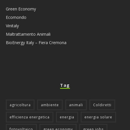
Green Economy
Ecomondo
Vinitaly
Maltrattamento Animali
BioEnergy Italy – Fiera Cremona
Tag
agricoltura
ambiente
animali
Coldiretti
efficienza energetica
energia
energia solare
fotovoltaico
green economy
green jobs