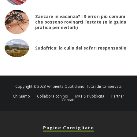
Zanzare in vacanza? I 3 errori più comuni
che possono rovinarti l’estate (e la guida
pratica per evitarli)
Sudafrica: la culla del safari responsabile
Copyright © 2023 Ambiente Quotidiano. Tutti i diritti riservati.
Chi Siamo
Collabora con noi
MKT & Pubblicità
Partner
Contatti
Pagine Consigliate