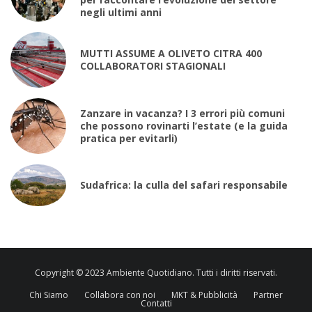
negli ultimi anni
MUTTI ASSUME A OLIVETO CITRA 400
COLLABORATORI STAGIONALI
Zanzare in vacanza? I 3 errori più comuni
che possono rovinarti l’estate (e la guida
pratica per evitarli)
Sudafrica: la culla del safari responsabile
Copyright © 2023 Ambiente Quotidiano. Tutti i diritti riservati.
Chi Siamo
Collabora con noi
MKT & Pubblicità
Partner
Contatti