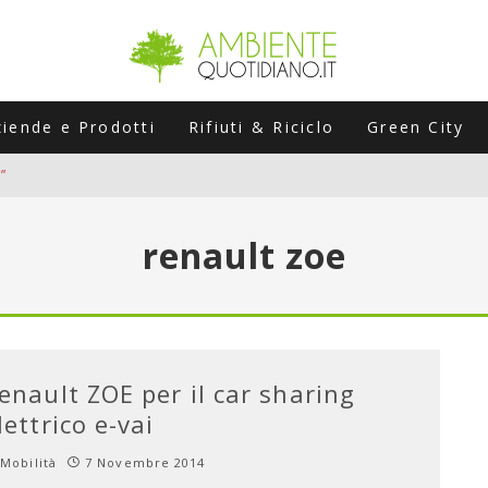
ziende e Prodotti
Rifiuti & Riciclo
Green City
”
ERSARIO: A NAPOLI UN’EDIZIONE SPECIALE PER RACCONTARE L’EVO
renault zoe
LABORATORI STAGIONALI
UNI CHE POSSONO ROVINARTI L’ESTATE (E LA GUIDA PRATICA PER E
TIERA DEL FOTOVOLTAICO "PLUG & PLAY" CHE STA CONQUISTANDO
enault ZOE per il car sharing
lettrico e-vai
Mobilità
7 Novembre 2014