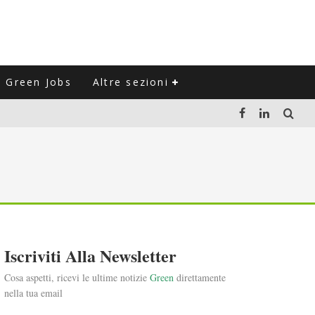
Green Jobs
Altre sezioni
LUZIONE DEL SETTORE NEGLI ULTIMI ANNI
VITARLI)
 L'ITALIA
Iscriviti Alla Newsletter
Cosa aspetti, ricevi le ultime notizie
Green
direttamente
nella tua email