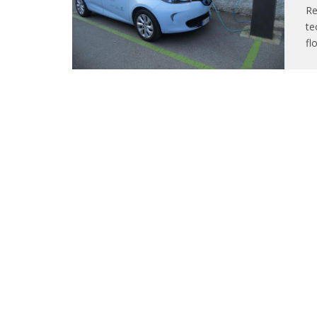
Re
te
fl