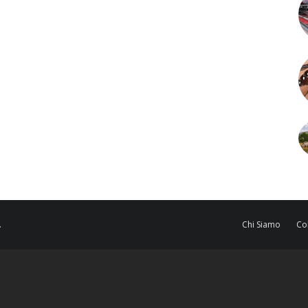
.
Chi Siamo
Co