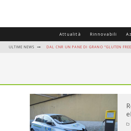
Attualità
Rinnovabili
A
ULTIME NEWS
DAL CNR UN PANE DI GRANO “GLUTEN FREE
VITIGNOITALIA CELEBRA IL 20ESIMO ANNIV
MUTTI ASSUME A OLIVETO CITRA 400 COL
ZANZARE IN VACANZA? I 3 ERRORI PIÙ COM
ADDIO BOLLETTE SALATE? LA NUOVA FRON
R
e