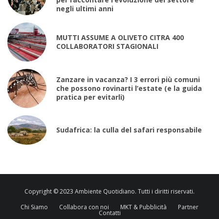
negli ultimi anni
MUTTI ASSUME A OLIVETO CITRA 400
COLLABORATORI STAGIONALI
Zanzare in vacanza? I 3 errori più comuni
che possono rovinarti l’estate (e la guida
pratica per evitarli)
Sudafrica: la culla del safari responsabile
Copyright © 2023 Ambiente Quotidiano. Tutti i diritti riservati.
Chi Siamo
Collabora con noi
MKT & Pubblicità
Partner
Contatti