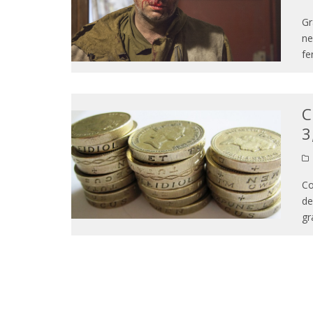
Gr
ne
fe
C
3
Co
de
gr