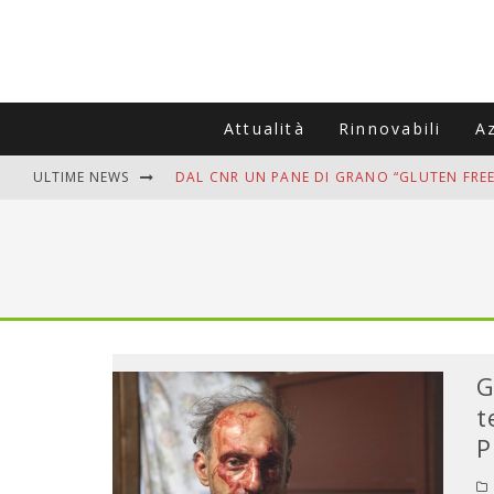
Attualità
Rinnovabili
A
ULTIME NEWS
DAL CNR UN PANE DI GRANO “GLUTEN FREE
VITIGNOITALIA CELEBRA IL 20ESIMO ANNIV
MUTTI ASSUME A OLIVETO CITRA 400 COL
ZANZARE IN VACANZA? I 3 ERRORI PIÙ COM
ADDIO BOLLETTE SALATE? LA NUOVA FRON
G
t
P