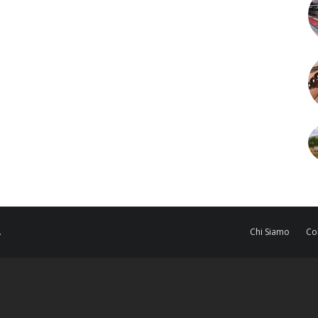
.
Chi Siamo
Co