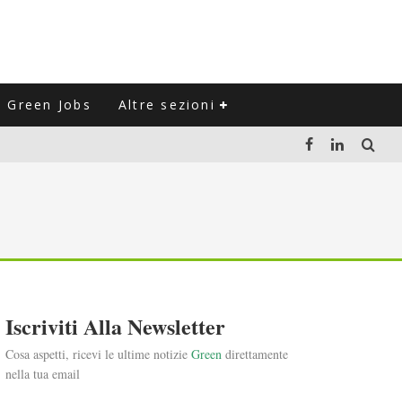
Green Jobs
Altre sezioni
LUZIONE DEL SETTORE NEGLI ULTIMI ANNI
VITARLI)
 L'ITALIA
Iscriviti Alla Newsletter
Cosa aspetti, ricevi le ultime notizie
Green
direttamente
nella tua email