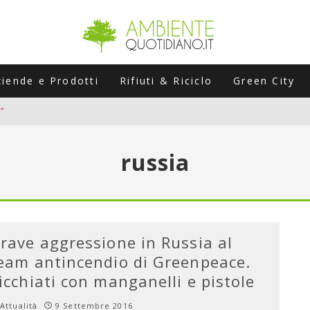
ziende e Prodotti
Rifiuti & Riciclo
Green City
”
ERSARIO: A NAPOLI UN’EDIZIONE SPECIALE PER RACCONTARE L’EVO
russia
LABORATORI STAGIONALI
UNI CHE POSSONO ROVINARTI L’ESTATE (E LA GUIDA PRATICA PER E
TIERA DEL FOTOVOLTAICO "PLUG & PLAY" CHE STA CONQUISTANDO
rave aggressione in Russia al
eam antincendio di Greenpeace.
icchiati con manganelli e pistole
Attualità
9 Settembre 2016