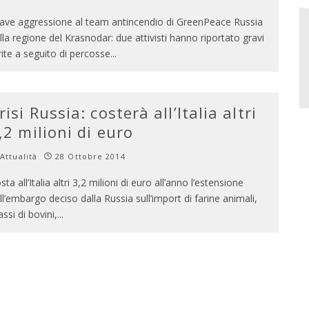
ave aggressione al team antincendio di GreenPeace Russia
lla regione del Krasnodar: due attivisti hanno riportato gravi
rite a seguito di percosse
...
risi Russia: costerà all’Italia altri
,2 milioni di euro
Attualità
28 Ottobre 2014
sta all’Italia altri 3,2 milioni di euro all’anno l’estensione
ll’embargo deciso dalla Russia sull’import di farine animali,
assi di bovini,
...