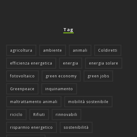
Tag
agricoltura
ambiente
animali
Coldiretti
efficienza energetica
energia
energia solare
fotovoltaico
green economy
green jobs
Greenpeace
inquinamento
maltrattamento animali
mobilità sostenibile
riciclo
Rifiuti
rinnovabili
risparmio energetico
sostenibilità