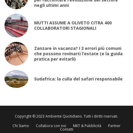
negli ultimi anni
MUTTI ASSUME A OLIVETO CITRA 400
COLLABORATORI STAGIONALI
Zanzare in vacanza? I 3 errori più comuni
che possono rovinarti l’estate (e la guida
pratica per evitarli)
Sudafrica: la culla del safari responsabile
Copyright © 2023 Ambiente Quotidiano. Tutti i diritti riservati.
Chi Siamo
Collabora con noi
MKT & Pubblicità
Partner
Contatti