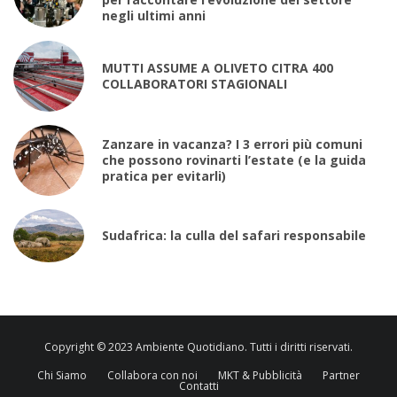
negli ultimi anni
MUTTI ASSUME A OLIVETO CITRA 400
COLLABORATORI STAGIONALI
Zanzare in vacanza? I 3 errori più comuni
che possono rovinarti l’estate (e la guida
pratica per evitarli)
Sudafrica: la culla del safari responsabile
Copyright © 2023 Ambiente Quotidiano. Tutti i diritti riservati.
Chi Siamo
Collabora con noi
MKT & Pubblicità
Partner
Contatti