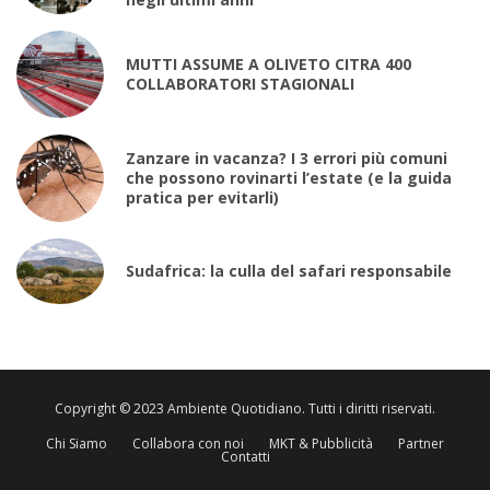
MUTTI ASSUME A OLIVETO CITRA 400
COLLABORATORI STAGIONALI
Zanzare in vacanza? I 3 errori più comuni
che possono rovinarti l’estate (e la guida
pratica per evitarli)
Sudafrica: la culla del safari responsabile
Copyright © 2023 Ambiente Quotidiano. Tutti i diritti riservati.
Chi Siamo
Collabora con noi
MKT & Pubblicità
Partner
Contatti