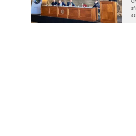
Ol
sf
as