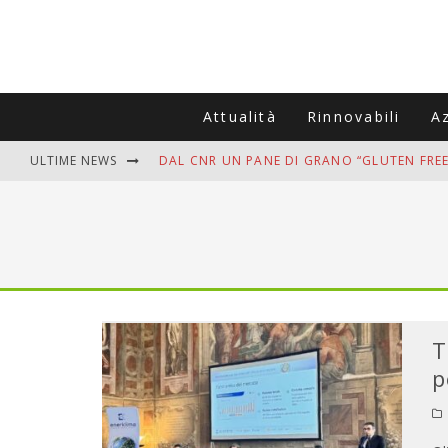
Attualità
Rinnovabili
A
ULTIME NEWS
DAL CNR UN PANE DI GRANO “GLUTEN FREE
VITIGNOITALIA CELEBRA IL 20ESIMO ANNIV
MUTTI ASSUME A OLIVETO CITRA 400 COL
ZANZARE IN VACANZA? I 3 ERRORI PIÙ COM
ADDIO BOLLETTE SALATE? LA NUOVA FRON
T
p