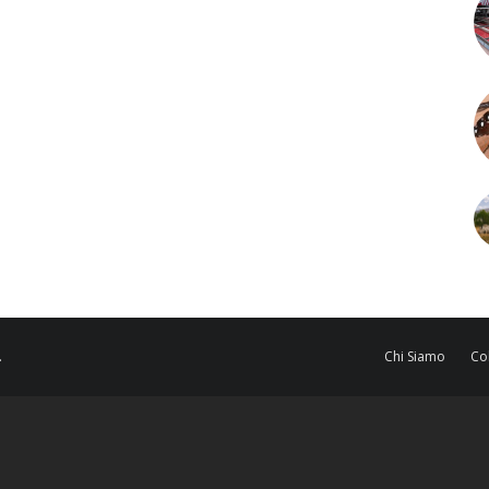
.
Chi Siamo
Co