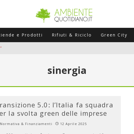
ziende e Prodotti
Rifiuti & Riciclo
Green City
”
ERSARIO: A NAPOLI UN’EDIZIONE SPECIALE PER RACCONTARE L’EVO
sinergia
LABORATORI STAGIONALI
UNI CHE POSSONO ROVINARTI L’ESTATE (E LA GUIDA PRATICA PER E
TIERA DEL FOTOVOLTAICO "PLUG & PLAY" CHE STA CONQUISTANDO
ransizione 5.0: l’Italia fa squadra
er la svolta green delle imprese
Normativa & Finanziamenti
12 Aprile 2025