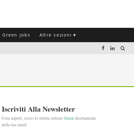
Green Jobs
Altre sezioni
LUZIONE DEL SETTORE NEGLI ULTIMI ANNI
VITARLI)
 L'ITALIA
Iscriviti Alla Newsletter
Cosa aspetti, ricevi le ultime notizie
Green
direttamente
nella tua email