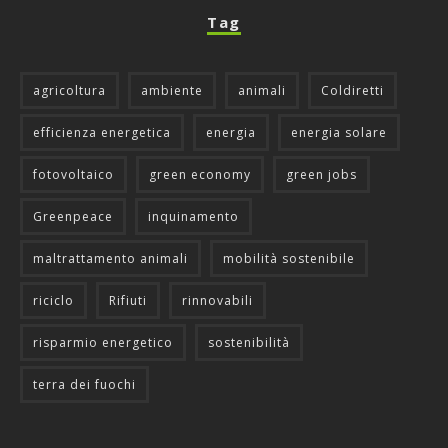
Tag
agricoltura
ambiente
animali
Coldiretti
efficienza energetica
energia
energia solare
fotovoltaico
green economy
green jobs
Greenpeace
inquinamento
maltrattamento animali
mobilità sostenibile
riciclo
Rifiuti
rinnovabili
risparmio energetico
sostenibilità
terra dei fuochi