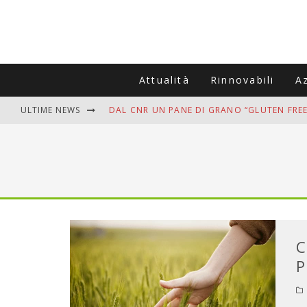
Attualità
Rinnovabili
A
ULTIME NEWS
DAL CNR UN PANE DI GRANO “GLUTEN FREE
VITIGNOITALIA CELEBRA IL 20ESIMO ANNIV
MUTTI ASSUME A OLIVETO CITRA 400 COL
ZANZARE IN VACANZA? I 3 ERRORI PIÙ COM
ADDIO BOLLETTE SALATE? LA NUOVA FRON
C
P