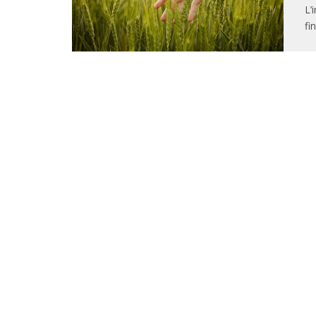
L’
fi