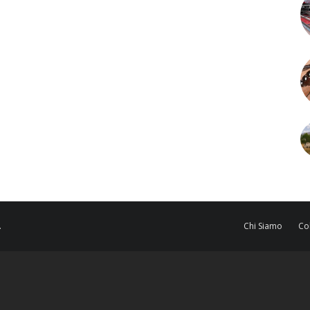
.
Chi Siamo
Co