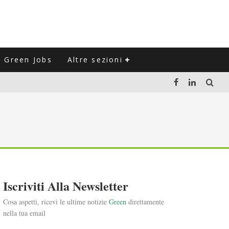
Green Jobs
Altre sezioni
LUZIONE DEL SETTORE NEGLI ULTIMI ANNI
VITARLI)
 L'ITALIA
Iscriviti Alla Newsletter
Cosa aspetti, ricevi le ultime notizie
Green
direttamente
nella tua email