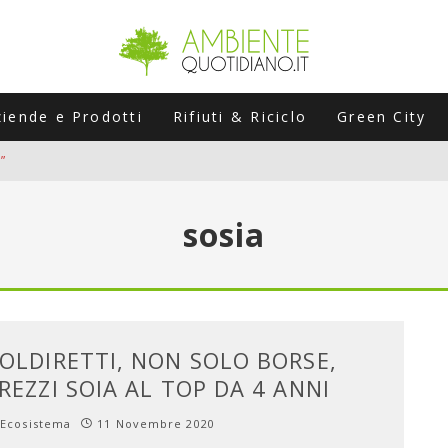
ziende e Prodotti
Rifiuti & Riciclo
Green City
”
ERSARIO: A NAPOLI UN’EDIZIONE SPECIALE PER RACCONTARE L’EVO
sosia
LABORATORI STAGIONALI
UNI CHE POSSONO ROVINARTI L’ESTATE (E LA GUIDA PRATICA PER E
TIERA DEL FOTOVOLTAICO "PLUG & PLAY" CHE STA CONQUISTANDO
OLDIRETTI, NON SOLO BORSE,
REZZI SOIA AL TOP DA 4 ANNI
Ecosistema
11 Novembre 2020