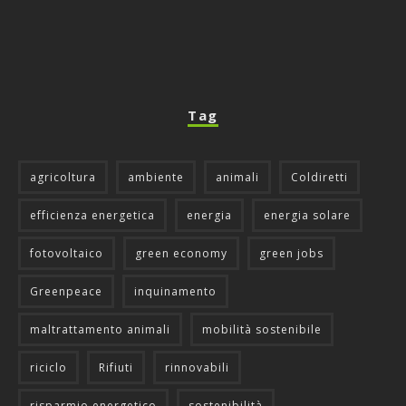
Tag
agricoltura
ambiente
animali
Coldiretti
efficienza energetica
energia
energia solare
fotovoltaico
green economy
green jobs
Greenpeace
inquinamento
maltrattamento animali
mobilità sostenibile
riciclo
Rifiuti
rinnovabili
risparmio energetico
sostenibilità