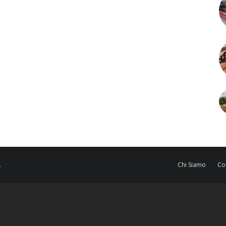
.
Chi Siamo
Co