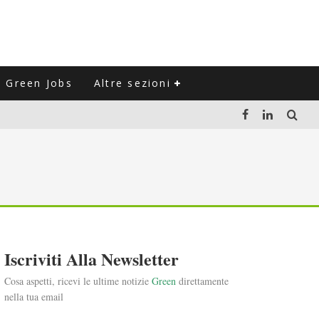
Green Jobs
Altre sezioni
LUZIONE DEL SETTORE NEGLI ULTIMI ANNI
VITARLI)
 L'ITALIA
Iscriviti Alla Newsletter
Cosa aspetti, ricevi le ultime notizie
Green
direttamente
nella tua email