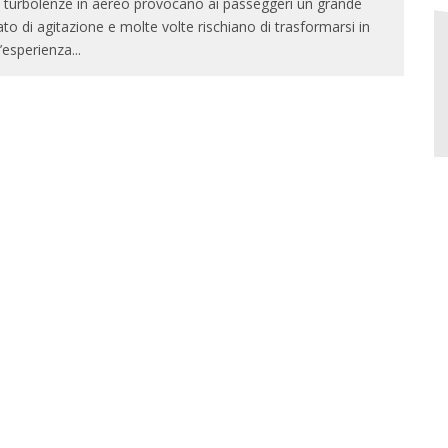
 turbolenze in aereo provocano ai passeggeri un grande
ato di agitazione e molte volte rischiano di trasformarsi in
’esperienza
...