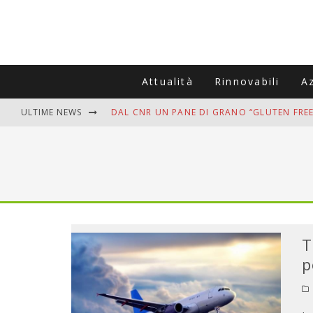
Attualità
Rinnovabili
A
ULTIME NEWS
DAL CNR UN PANE DI GRANO “GLUTEN FREE
VITIGNOITALIA CELEBRA IL 20ESIMO ANNIV
MUTTI ASSUME A OLIVETO CITRA 400 COL
ZANZARE IN VACANZA? I 3 ERRORI PIÙ COM
ADDIO BOLLETTE SALATE? LA NUOVA FRON
T
p