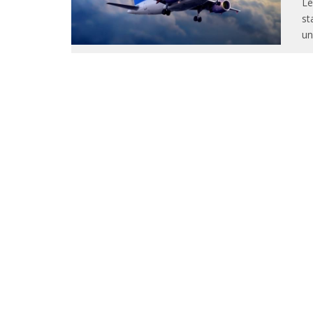
Le
st
un