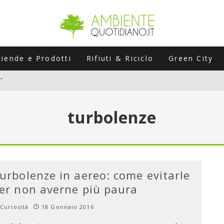
ziende e Prodotti
Rifiuti & Riciclo
Green City
”
ERSARIO: A NAPOLI UN’EDIZIONE SPECIALE PER RACCONTARE L’EVO
turbolenze
LABORATORI STAGIONALI
UNI CHE POSSONO ROVINARTI L’ESTATE (E LA GUIDA PRATICA PER E
TIERA DEL FOTOVOLTAICO "PLUG & PLAY" CHE STA CONQUISTANDO
urbolenze in aereo: come evitarle
er non averne più paura
Curiosità
18 Gennaio 2016