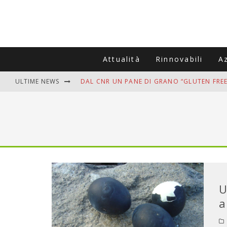
Attualità
Rinnovabili
A
ULTIME NEWS
DAL CNR UN PANE DI GRANO “GLUTEN FREE
VITIGNOITALIA CELEBRA IL 20ESIMO ANNIV
MUTTI ASSUME A OLIVETO CITRA 400 COL
ZANZARE IN VACANZA? I 3 ERRORI PIÙ COM
ADDIO BOLLETTE SALATE? LA NUOVA FRON
U
a