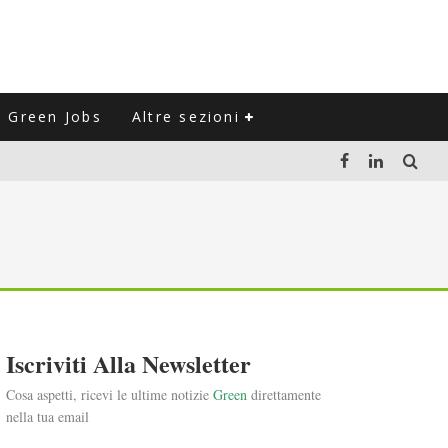
Green Jobs
Altre sezioni
LUZIONE DEL SETTORE NEGLI ULTIMI ANNI
VITARLI)
 L'ITALIA
Iscriviti Alla Newsletter
Cosa aspetti, ricevi le ultime notizie
Green
direttamente
nella tua email