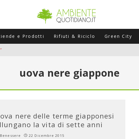
ziende e Prodotti
Rifiuti & Riciclo
Green City
”
ERSARIO: A NAPOLI UN’EDIZIONE SPECIALE PER RACCONTARE L’EVO
uova nere giappone
LABORATORI STAGIONALI
UNI CHE POSSONO ROVINARTI L’ESTATE (E LA GUIDA PRATICA PER E
TIERA DEL FOTOVOLTAICO "PLUG & PLAY" CHE STA CONQUISTANDO
ova nere delle terme giapponesi
llungano la vita di sette anni
Benessere
22 Dicembre 2015