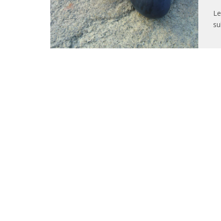
Le
su