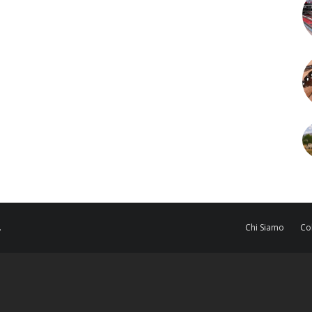
.
Chi Siamo
Co