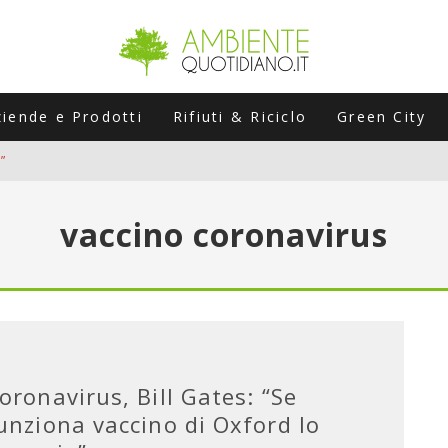
ziende e Prodotti
Rifiuti & Riciclo
Green City
”
ERSARIO: A NAPOLI UN’EDIZIONE SPECIALE PER RACCONTARE L’EVO
vaccino coronavirus
LABORATORI STAGIONALI
UNI CHE POSSONO ROVINARTI L’ESTATE (E LA GUIDA PRATICA PER E
TIERA DEL FOTOVOLTAICO "PLUG & PLAY" CHE STA CONQUISTANDO
oronavirus, Bill Gates: “Se
unziona vaccino di Oxford lo