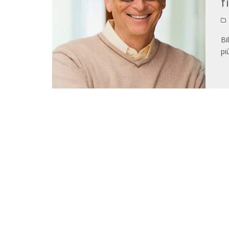
f
Bi
pi