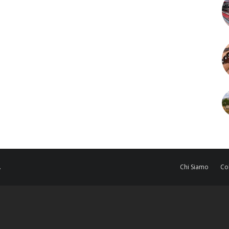
.
Chi Siamo
Co