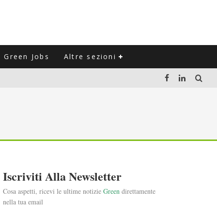
Green Jobs
Altre sezioni
LUZIONE DEL SETTORE NEGLI ULTIMI ANNI
VITARLI)
 L'ITALIA
Iscriviti Alla Newsletter
Cosa aspetti, ricevi le ultime notizie
Green
direttamente
nella tua email