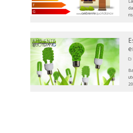
La
da
ri
E
e
Ba
ut
20