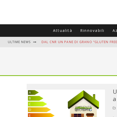
Attualità
Rinnovabili
A
ULTIME NEWS
DAL CNR UN PANE DI GRANO “GLUTEN FREE
VITIGNOITALIA CELEBRA IL 20ESIMO ANNIV
MUTTI ASSUME A OLIVETO CITRA 400 COL
ZANZARE IN VACANZA? I 3 ERRORI PIÙ COM
ADDIO BOLLETTE SALATE? LA NUOVA FRON
U
a