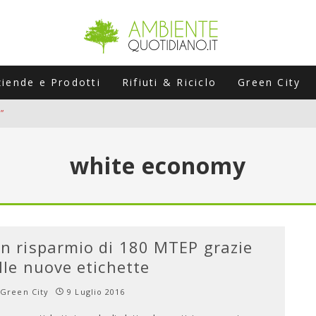
ziende e Prodotti
Rifiuti & Riciclo
Green City
”
ERSARIO: A NAPOLI UN’EDIZIONE SPECIALE PER RACCONTARE L’EVO
white economy
LABORATORI STAGIONALI
UNI CHE POSSONO ROVINARTI L’ESTATE (E LA GUIDA PRATICA PER E
TIERA DEL FOTOVOLTAICO "PLUG & PLAY" CHE STA CONQUISTANDO
n risparmio di 180 MTEP grazie
lle nuove etichette
Green City
9 Luglio 2016