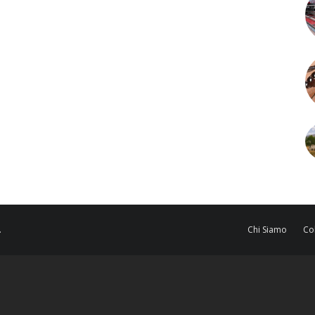
.
Chi Siamo
Co