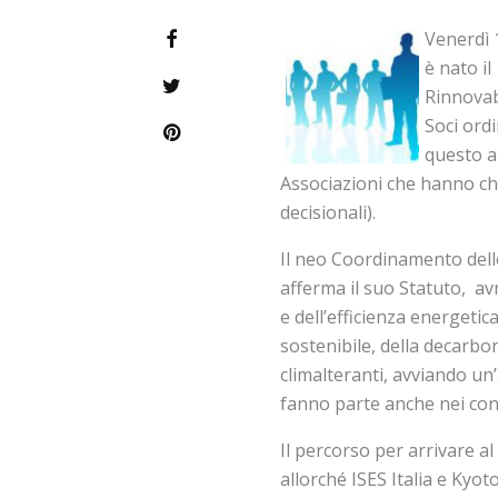
Venerdì 
è nato i
Rinnovabi
Soci ord
questo ar
Associazioni che hanno chi
decisionali).
Il neo Coordinamento delle
afferma il suo Statuto, av
e dell’efficienza energet
sostenibile, della decarbo
climalteranti, avviando un’
fanno parte anche nei confr
Il percorso per arrivare 
allorché ISES Italia e Kyot