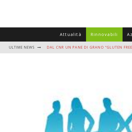
Attualità
Rinnovabili
A
ULTIME NEWS
DAL CNR UN PANE DI GRANO “GLUTEN FREE
VITIGNOITALIA CELEBRA IL 20ESIMO ANNIV
MUTTI ASSUME A OLIVETO CITRA 400 COL
ZANZARE IN VACANZA? I 3 ERRORI PIÙ COM
ADDIO BOLLETTE SALATE? LA NUOVA FRON