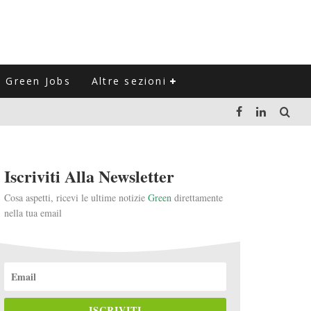
Green Jobs
Altre sezioni
LUZIONE DEL SETTORE NEGLI ULTIMI ANNI
Iscriviti Alla Newsletter
VITARLI)
Cosa aspetti, ricevi le ultime notizie
Green
direttamente
nella tua email
 L'ITALIA
ISCRIVITI