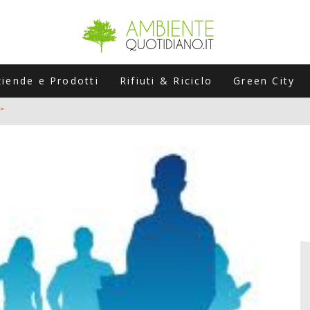
ziende e Prodotti
Rifiuti & Riciclo
Green City
”
ERSARIO: A NAPOLI UN’EDIZIONE SPECIALE PER RACCONTARE L’EVO
LABORATORI STAGIONALI
UNI CHE POSSONO ROVINARTI L’ESTATE (E LA GUIDA PRATICA PER E
TIERA DEL FOTOVOLTAICO "PLUG & PLAY" CHE STA CONQUISTANDO