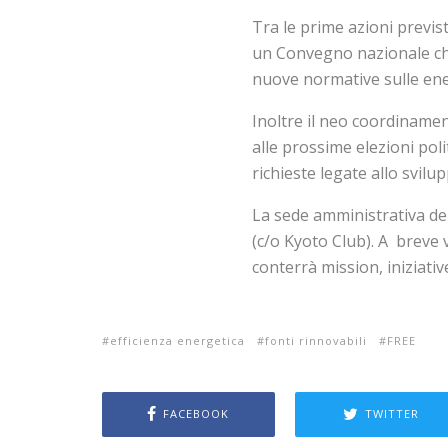
Tra le prime azioni previs
un Convegno nazionale che 
nuove normative sulle ener
Inoltre il neo coordinamen
alle prossime elezioni pol
richieste legate allo svilup
La sede amministrativa d
(c/o Kyoto Club). A breve 
conterrà mission, iniziati
efficienza energetica
fonti rinnovabili
FREE
FACEBOOK
TWITTER