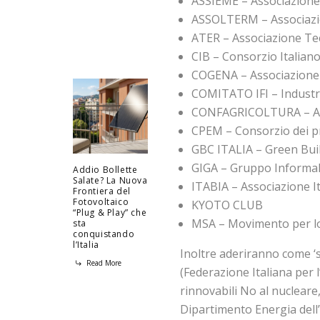
ASSIEME – Associazione 
ASSOLTERM – Associazio
ATER – Associazione Tec
CIB – Consorzio Italiano
COGENA – Associazione 
COMITATO IFI – Industri
CONFAGRICOLTURA – 
CPEM – Consorzio dei pr
GBC ITALIA – Green Build
GIGA – Gruppo Informal
Addio Bollette
Salate? La Nuova
ITABIA – Associazione I
Frontiera del
Fotovoltaico
KYOTO CLUB
“Plug & Play” che
MSA – Movimento per lo
sta
conquistando
l’Italia
Inoltre aderiranno come ‘
Read More
(Federazione Italiana per l
rinnovabili No al nucleare
Dipartimento Energia dell’