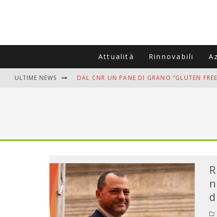
Attualità
Rinnovabili
A
ULTIME NEWS
DAL CNR UN PANE DI GRANO “GLUTEN FREE
VITIGNOITALIA CELEBRA IL 20ESIMO ANNIV
MUTTI ASSUME A OLIVETO CITRA 400 COL
ZANZARE IN VACANZA? I 3 ERRORI PIÙ COM
ADDIO BOLLETTE SALATE? LA NUOVA FRON
R
n
d