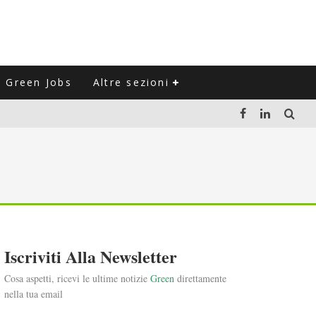
Green Jobs
Altre sezioni
LUZIONE DEL SETTORE NEGLI ULTIMI ANNI
VITARLI)
 L'ITALIA
Iscriviti Alla Newsletter
Cosa aspetti, ricevi le ultime notizie
Green
direttamente
nella tua email