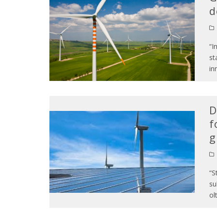
d
“I
st
in
D
f
g
“S
su
ol