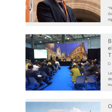
“N
Go
ri
B
e
T
Le
de
ma
O