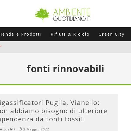
ziende e Prodotti
Rifiuti & Riciclo
Green City
”
ERSARIO: A NAPOLI UN’EDIZIONE SPECIALE PER RACCONTARE L’EVO
fonti rinnovabili
LABORATORI STAGIONALI
UNI CHE POSSONO ROVINARTI L’ESTATE (E LA GUIDA PRATICA PER E
TIERA DEL FOTOVOLTAICO "PLUG & PLAY" CHE STA CONQUISTANDO
igassificatori Puglia, Vianello:
on abbiamo bisogno di ulteriore
ipendenza da fonti fossili
Attualità
2 Maggio 2022