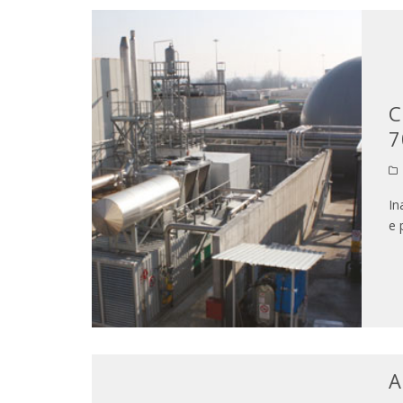
C
7
In
e 
A