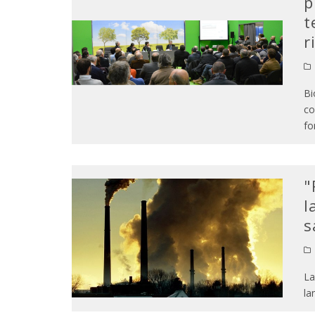
p
t
r
Bi
co
fo
"
l
s
La
la