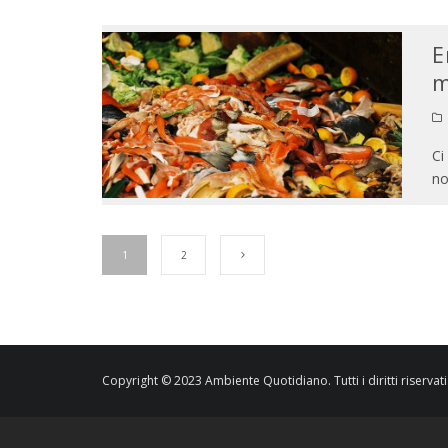
E
m
Ci
no
1
2
Copyright © 2023 Ambiente Quotidiano. Tutti i diritti riservati