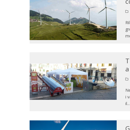
c
Ri
gr
mo
T
a
Ne
i 
il
...
G