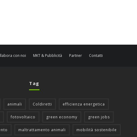
llabora con noi
MKT & Pubblicità
Partner
Contatti
Tag
animali
Coldiretti
efficienza energetica
fotovoltaico
green economy
green jobs
ento
maltrattamento animali
mobilità sostenibile