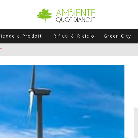
ziende e Prodotti
Rifiuti & Riciclo
Green City
”
ERSARIO: A NAPOLI UN’EDIZIONE SPECIALE PER RACCONTARE L’EVO
LABORATORI STAGIONALI
UNI CHE POSSONO ROVINARTI L’ESTATE (E LA GUIDA PRATICA PER E
TIERA DEL FOTOVOLTAICO "PLUG & PLAY" CHE STA CONQUISTANDO