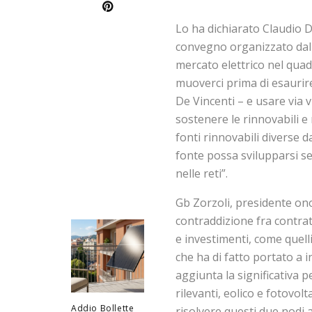
Lo ha dichiarato Claudio D
convegno organizzato dal
mercato elettrico nel qua
muoverci prima di esaurire 
De Vincenti – e usare via v
sostenere le rinnovabili e
fonti rinnovabili diverse 
fonte possa svilupparsi se
nelle reti”.
Gb Zorzoli, presidente ono
contraddizione fra contrat
e investimenti, come quelli
che ha di fatto portato a in
aggiunta la significativa p
rilevanti, eolico e fotovo
Addio Bollette
risolvere questi due nodi