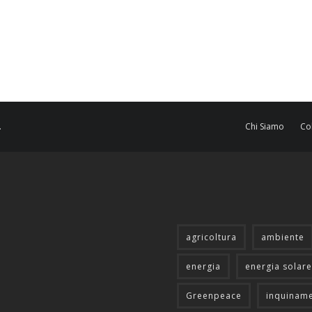
.
Chi Siamo
Co
agricoltura
ambiente
energia
energia solare
Greenpeace
inquinam