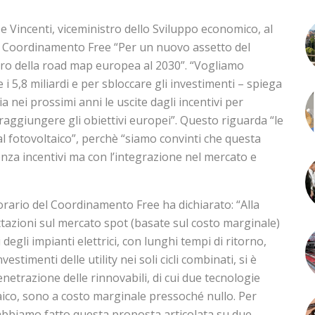
e Vincenti, viceministro dello Sviluppo economico, al
 Coordinamento Free “Per un nuovo assetto del
dro della road map europea al 2030”. “Vogliamo
i 5,8 miliardi e per sbloccare gli investimenti – spiega
ia nei prossimi anni le uscite dagli incentivi per
 raggiungere gli obiettivi europei”. Questo riguarda “le
dal fotovoltaico”, perchè “siamo convinti che questa
nza incentivi ma con l’integrazione nel mercato e
rario del Coordinamento Free ha dichiarato: “Alla
tazioni sul mercato spot (basate sul costo marginale)
 degli impianti elettrici, con lunghi tempi di ritorno,
vestimenti delle utility nei soli cicli combinati, si è
enetrazione delle rinnovabili, di cui due tecnologie
ltaico, sono a costo marginale pressoché nullo. Per
 abbiamo fatto questa proposta articolata su due