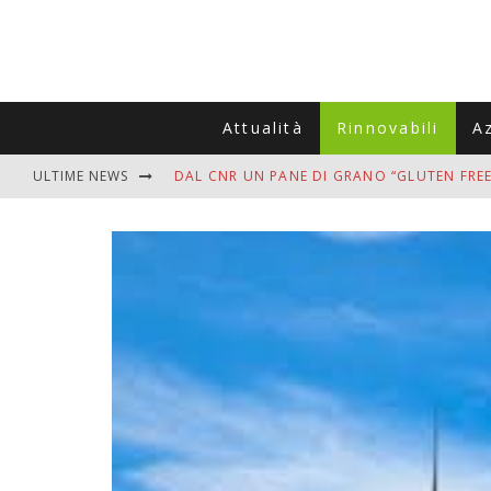
Attualità
Rinnovabili
A
ULTIME NEWS
DAL CNR UN PANE DI GRANO “GLUTEN FREE
VITIGNOITALIA CELEBRA IL 20ESIMO ANNIV
MUTTI ASSUME A OLIVETO CITRA 400 COL
ZANZARE IN VACANZA? I 3 ERRORI PIÙ COM
ADDIO BOLLETTE SALATE? LA NUOVA FRON