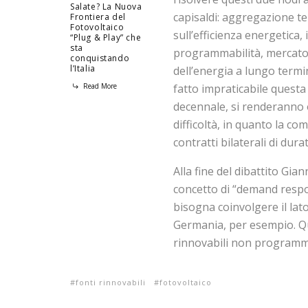
Salate? La Nuova
capisaldi: aggregazione ter
Frontiera del
Fotovoltaico
sull’efficienza energetica
“Plug & Play” che
sta
programmabilità, mercato 
conquistando
l’Italia
dell’energia a lungo term
Read More
fatto impraticabile questa
decennale, si renderanno o
difficoltà, in quanto la c
contratti bilaterali di dura
Alla fine del dibattito Gian
concetto di “demand respo
bisogna coinvolgere il lat
Germania, per esempio. Q
rinnovabili non programma
fonti rinnovabili
fotovoltaico