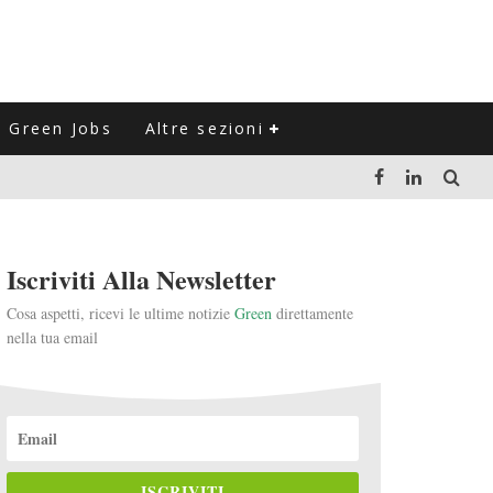
Green Jobs
Altre sezioni
LUZIONE DEL SETTORE NEGLI ULTIMI ANNI
Iscriviti Alla Newsletter
VITARLI)
Cosa aspetti, ricevi le ultime notizie
Green
direttamente
nella tua email
 L'ITALIA
ISCRIVITI