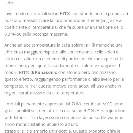
celle.
Investendo nei moduli solari
HIT®
con sfondo nero, i proprietari
possono massimizzare la loro produzione di energia grazie al
coefficiente di temperatura, che fa subire una variazione dello
0.3 %/oC sulla potenza massima.
Anche ad alte temperature la cella solare
HIT®
mantiene una
efficienza maggiore rispetto alle convenzionali celle solari di
silicio cristallino: un elemento di particolare rilevanza per tutti i
moduli neri, per i quali l’assorbimento di calore è maggiore. I
moduli
HIT®
di
Panasonic
con sfondo nero minimizzano
questo effetto, raggiungendo performance di alto livello per la
temperatura. Per questo motivo sono adatti all’ uso anche in
regioni caratterizzate da alte temperature.
I moduli pienamente approvati dal
TÜV
e certificati
MCS
, sono
già disponibili sul mercato. Le celle solari
HIT®
(Heterojunction
with Intrinsic Thin layer) sono composte da un sottile wafer di
silicio monocristallino abbinato ad uno
strato di silicio amorfo ultra-sottile. Questo prodotto offre le