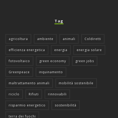
Tag
agricoltura
ambiente
animali
Coldiretti
efficienza energetica
energia
energia solare
fotovoltaico
green economy
green jobs
Greenpeace
inquinamento
maltrattamento animali
mobilità sostenibile
riciclo
Rifiuti
rinnovabili
risparmio energetico
sostenibilità
terra dei fuochi