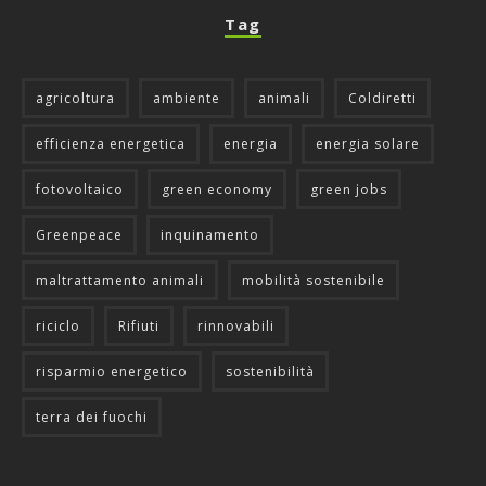
Tag
agricoltura
ambiente
animali
Coldiretti
efficienza energetica
energia
energia solare
fotovoltaico
green economy
green jobs
Greenpeace
inquinamento
maltrattamento animali
mobilità sostenibile
riciclo
Rifiuti
rinnovabili
risparmio energetico
sostenibilità
terra dei fuochi