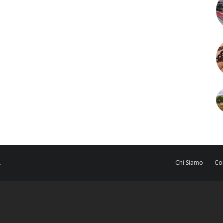
.
Chi Siamo
Co