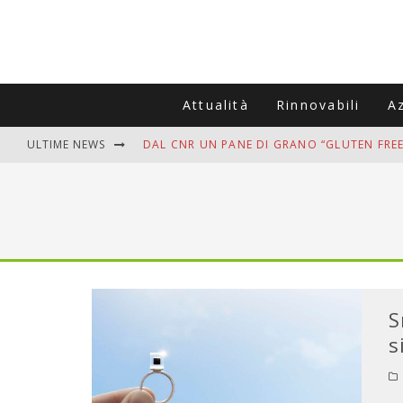
Attualità
Rinnovabili
A
ULTIME NEWS
DAL CNR UN PANE DI GRANO “GLUTEN FREE
VITIGNOITALIA CELEBRA IL 20ESIMO ANNIV
MUTTI ASSUME A OLIVETO CITRA 400 COL
ZANZARE IN VACANZA? I 3 ERRORI PIÙ COM
ADDIO BOLLETTE SALATE? LA NUOVA FRON
S
s