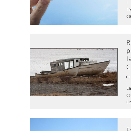
Il
Fr
da
R
p
l
C
La
es
de
E