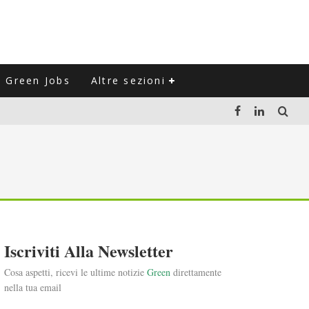
Green Jobs
Altre sezioni
LUZIONE DEL SETTORE NEGLI ULTIMI ANNI
VITARLI)
 L'ITALIA
Iscriviti Alla Newsletter
Cosa aspetti, ricevi le ultime notizie
Green
direttamente
nella tua email