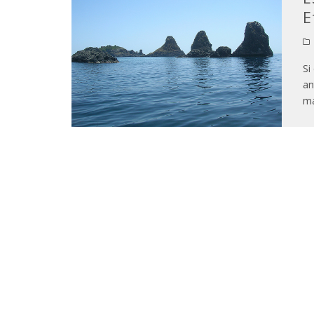
E
Si
an
ma