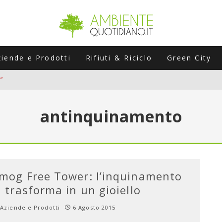
ziende e Prodotti
Rifiuti & Riciclo
Green City
”
ERSARIO: A NAPOLI UN’EDIZIONE SPECIALE PER RACCONTARE L’EVO
antinquinamento
LABORATORI STAGIONALI
UNI CHE POSSONO ROVINARTI L’ESTATE (E LA GUIDA PRATICA PER E
TIERA DEL FOTOVOLTAICO "PLUG & PLAY" CHE STA CONQUISTANDO
mog Free Tower: l’inquinamento
i trasforma in un gioiello
Aziende e Prodotti
6 Agosto 2015