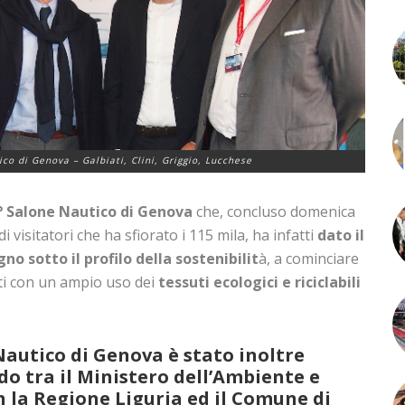
co di Genova – Galbiati, Clini, Griggio, Lucchese
° Salone Nautico di Genova
che, concluso domenica
visitatori che ha sfiorato i 115 mila, ha infatti
dato il
o sotto il profilo della sostenibilit
à, a cominciare
zati con un ampio uso dei
tessuti ecologici e riciclabili
Nautico di Genova
è stato inoltre
rdo tra il Ministero dell’Ambiente e
n la Regione Liguria ed il Comune di