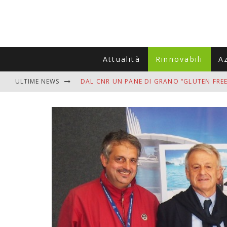
Attualità
Rinnovabili
A
ULTIME NEWS
DAL CNR UN PANE DI GRANO “GLUTEN FREE
VITIGNOITALIA CELEBRA IL 20ESIMO ANNIV
MUTTI ASSUME A OLIVETO CITRA 400 COL
ZANZARE IN VACANZA? I 3 ERRORI PIÙ COM
ADDIO BOLLETTE SALATE? LA NUOVA FRON