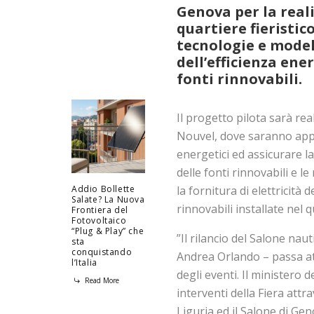
Genova
per la real
quartiere fieristic
tecnologie e model
dell’efficienza ene
fonti rinnovabili
.
Il progetto pilota sarà real
Nouvel, dove saranno appl
energetici ed assicurare la
delle fonti rinnovabili e le
la fornitura di elettricità 
Addio Bollette
Salate? La Nuova
rinnovabili installate nel q
Frontiera del
Fotovoltaico
“Plug & Play” che
”Il rilancio del Salone naut
sta
conquistando
Andrea Orlando – passa att
l’Italia
degli eventi. Il ministero
Read More
interventi della Fiera attr
Liguria ed il Salone di Geno