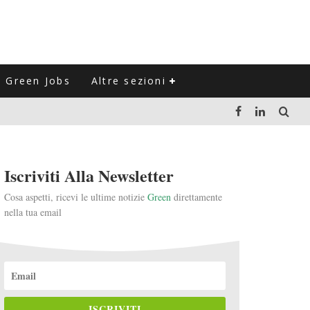
Green Jobs
Altre sezioni
LUZIONE DEL SETTORE NEGLI ULTIMI ANNI
Iscriviti Alla Newsletter
VITARLI)
Cosa aspetti, ricevi le ultime notizie
Green
direttamente
nella tua email
 L'ITALIA
ISCRIVITI