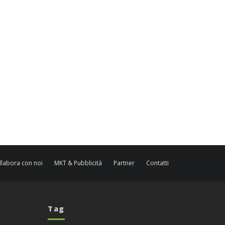
llabora con noi
MKT & Pubblicità
Partner
Contatti
Tag