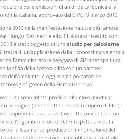
riduzione delle emissioni di anidride carbonica e la
conomia italiana, approvato dal CIPE l’8 marzo 2013.
izione 2013 della manifestazione nautica più famosa
Wall” lungo 450 metri e alto 11, è stato rivestito con
 2013 è stato oggetto di uno
studio per calcolarne
Si tratta di un’applicazione dalla riconosciuta valenza a
ferma l’amministratore delegato di GiPlanet spa Luca
o la sfida della sostenibilità con un partner
ero dell’Ambiente, e oggi siamo portatori del
tecnologica green della Fiera di Genova”.
Cover-Up sono infatti profili di alluminio, modulari,
ssuto ecologico (perché ottenuto dal recupero di PET) e
re, le componenti costruttive Cover Up consentono un
iduce l’ingombro di oltre il 60% rispetto ai vecchi
to per allestimento, produce un minor volume del
 numero inferiore di camion da utilizzare. In totale