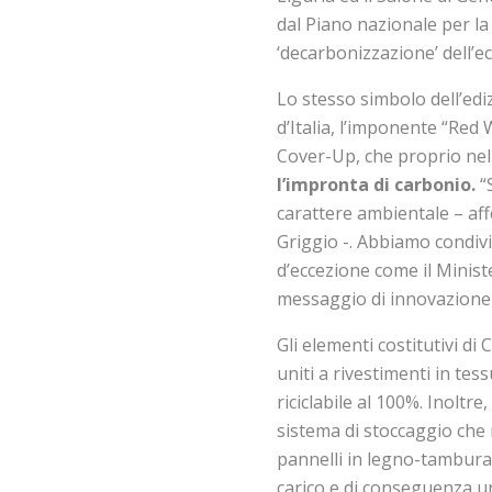
dal Piano nazionale per la 
‘decarbonizzazione’ dell’e
Lo stesso simbolo dell’ed
d’Italia, l’imponente “Red 
Cover-Up, che proprio nel
l’impronta di carbonio.
“
carattere ambientale – af
Griggio -. Abbiamo condivis
d’eccezione come il Minist
messaggio di innovazione 
Gli elementi costitutivi di 
uniti a rivestimenti in te
riciclabile al 100%. Inolt
sistema di stoccaggio che r
pannelli in legno-tambura
carico e di conseguenza un