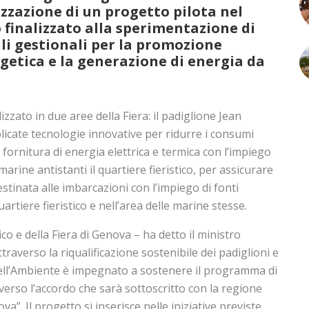
izzazione di un
progetto pilota nel
o
finalizzato alla sperimentazione di
li gestionali per la
promozione
rgetica
e la generazione di
energia da
izzato in due aree della Fiera: il padiglione Jean
icate tecnologie innovative per ridurre i consumi
 fornitura di energia elettrica e termica con l’impiego
 marine antistanti il quartiere fieristico, per assicurare
destinata alle imbarcazioni con l’impiego di fonti
uartiere fieristico e nell’area delle marine stesse.
ico e della Fiera di Genova – ha detto il ministro
raverso la riqualificazione sostenibile dei padiglioni e
 dell’Ambiente è impegnato a sostenere il programma di
averso l’accordo che sarà sottoscritto con la regione
va”. Il progetto si inserisce nelle iniziative previste