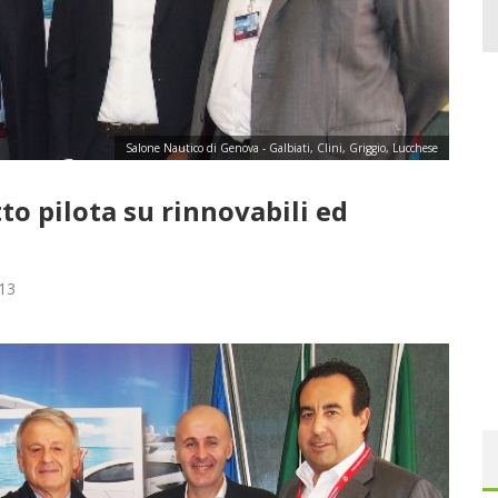
Salone Nautico di Genova - Galbiati, Clini, Griggio, Lucchese
tto pilota su rinnovabili ed
13