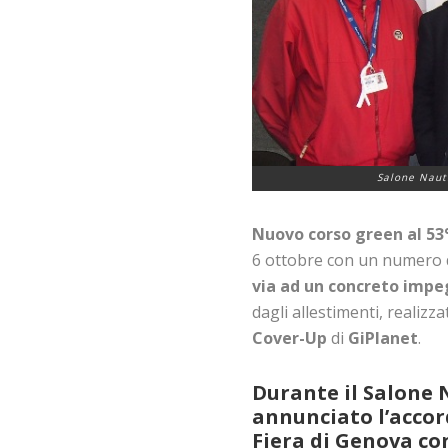
Salone Nauti
Nuovo corso green al 53
6 ottobre con un numero di 
via ad un concreto impegn
dagli allestimenti, realiz
Cover-Up
di
GiPlanet
.
Durante il
Salone 
annunciato
l’acco
Fiera di Genova co