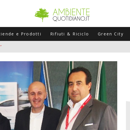
ziende e Prodotti
Rifiuti & Riciclo
Green City
”
ERSARIO: A NAPOLI UN’EDIZIONE SPECIALE PER RACCONTARE L’EVO
LABORATORI STAGIONALI
UNI CHE POSSONO ROVINARTI L’ESTATE (E LA GUIDA PRATICA PER E
TIERA DEL FOTOVOLTAICO "PLUG & PLAY" CHE STA CONQUISTANDO