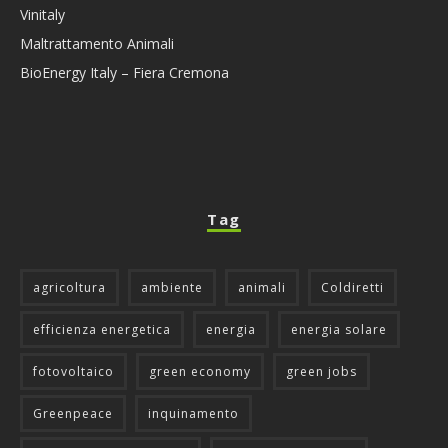
Vinitaly
Maltrattamento Animali
BioEnergy Italy – Fiera Cremona
Tag
agricoltura
ambiente
animali
Coldiretti
efficienza energetica
energia
energia solare
fotovoltaico
green economy
green jobs
Greenpeace
inquinamento