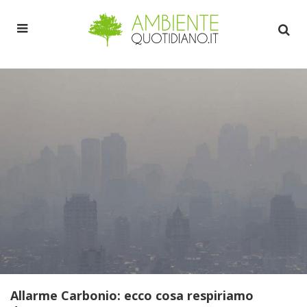
Allarme Carbonio: ecco cosa respiriamo