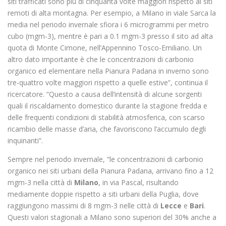
siti trafficati sono più di cinquanta volte maggiori rispetto ai siti
remoti di alta montagna. Per esempio, a Milano in viale Sarca la
media nel periodo invernale sfiora i 6 microgrammi per metro
cubo (mgm-3), mentre è pari a 0.1 mgm-3 presso il sito ad alta
quota di Monte Cimone, nell’Appennino Tosco-Emiliano. Un
altro dato importante è che le concentrazioni di carbonio
organico ed elementare nella Pianura Padana in inverno sono
tre-quattro volte maggiori rispetto a quelle estive”, continua il
ricercatore. “Questo a causa dell’intensità di alcune sorgenti
quali il riscaldamento domestico durante la stagione fredda e
delle frequenti condizioni di stabilità atmosferica, con scarso
ricambio delle masse d’aria, che favoriscono l’accumulo degli
inquinanti”.
Sempre nel periodo invernale, “le concentrazioni di carbonio
organico nei siti urbani della Pianura Padana, arrivano fino a 12
mgm-3 nella città di
Milano
, in via Pascal, risultando
mediamente doppie rispetto a siti urbani della Puglia, dove
raggiungono massimi di 8 mgm-3 nelle città di
Lecce
e
Bari
.
Questi valori stagionali a Milano sono superiori del 30% anche a