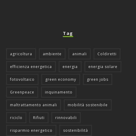
Tag
agricoltura
ambiente
animali
Coldiretti
efficienza energetica
energia
energia solare
fotovoltaico
green economy
green jobs
Greenpeace
inquinamento
maltrattamento animali
mobilità sostenibile
riciclo
Rifiuti
rinnovabili
risparmio energetico
sostenibilità