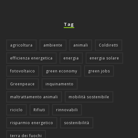
Tag
agricoltura
ambiente
animali
Coldiretti
efficienza energetica
energia
energia solare
fotovoltaico
green economy
green jobs
Greenpeace
inquinamento
maltrattamento animali
mobilità sostenibile
riciclo
Rifiuti
rinnovabili
risparmio energetico
sostenibilità
terra dei fuochi