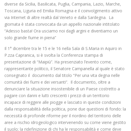
diverse da Sicilia, Basilicata, Puglia, Campania, Lazio, Marche,
Toscana, Liguria ed Emilia Romagna e il coinvolgimento attivo
via Internet di altre realtà dal Veneto e dalla Sardegna. La
giornata è stata convocata da un appello nazionale intitolato
“Adesso basta! Ora usciamo noi dagli argini e diventiamo un
solo grande fiume in piena”
Il 1° dicembre tra le 15 e le 16 nella Sala di S.Maria in Aquiro in
P.zza Capranica, si è svolta la Conferenza stampa di
presentazione di “Maipiù”. Ha presenziato l’evento come,
rappresentante politico, il Senatore Campanella al quale è stato
consegnato il documento dal titolo “Per una vita degna nelle
comunità dei fiumi e dei versanti”. Il documento, oltre a
denunciare la situazione insostenibile di un Paese costretto a
pagare con danni e lutti crescenti i prezzi di un territorio
incapace di reggere alle piogge e lasciato in queste condizioni
dalla responsabilità della politica, pone due questioni di fondo: la
necessità di profonde riforme per il riordino del territorio delle
aree a rischio idrogeologico intervenendo su come viene gestito
il suolo; la ridefinizione di chi ha le responsabilità e come deve