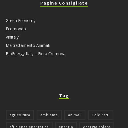
Pagine Consigliate
Green Economy
Ecomondo
Vinitaly
Maltrattamento Animali
BioEnergy Italy – Fiera Cremona
Tag
agricoltura
ambiente
animali
Coldiretti
efficienza energetica
energia
energia solare