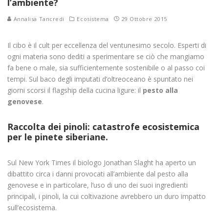
l’ambiente?
Annalisa Tancredi
Ecosistema
29 Ottobre 2015
Il cibo è il cult per eccellenza del ventunesimo secolo. Esperti di
ogni materia sono dediti a sperimentare se ciò che mangiamo
fa bene o male, sia sufficientemente sostenibile o al passo coi
tempi. Sul baco degli imputati d’oltreoceano è spuntato nei
giorni scorsi il flagship della cucina ligure: il
pesto alla
genovese
.
Raccolta dei pinoli: catastrofe ecosistemica
per le pinete siberiane.
Sul New York Times il biologo Jonathan Slaght ha aperto un
dibattito circa i danni provocati all’ambiente dal pesto alla
genovese e in particolare, l’uso di uno dei suoi ingredienti
principali, i pinoli, la cui coltivazione avrebbero un duro impatto
sull’ecosistema.