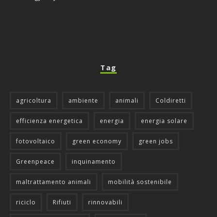
Tag
agricoltura
ambiente
animali
Coldiretti
efficienza energetica
energia
energia solare
fotovoltaico
green economy
green jobs
Greenpeace
inquinamento
maltrattamento animali
mobilità sostenibile
riciclo
Rifiuti
rinnovabili