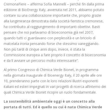
CremonaFiere – afferma Sofia Mannelli – perché fin dalla prima
edizione di BioEnergy Italy, avvenuta nel 2011, abbiamo potuto
contare su una collaborazione importante che, proprio grazie
alla lungimiranza dimostrata dalla società fieristica cremonese,
ha contribuito al raggiungimento di importanti obiettivi. Basti
pensare che noi parlavamo di bioeconomia già nel 2007,
quando tutti ci guardavano con perplessità e un briciolo di
malcelata ironia pensando forse che stessimo vaneggiando.
Non più tardi di cinque anni dopo, invece, è stata la
Commissione europea a fare proprio il concetto di bioeconomia
e da lì avviare un percorso molto interessante”.
Al primo Congresso di Chimica Verde Bionet, in programma
nella giornata inaugurale di Bioenergy Italy, il 20 aprile alle ore
10, prenderanno parte con le loro relazioni illustri esponenti
italiani ed esteri impegnati in vari progetti di ricerca all’interno dei
quali Chimica Verde Bionet ricopre un ruolo fondamentale.
La sostenibilità ambientale oggi è un concetto alla
portata di tutti. Ed è quello su cui è nata Chimica Verde