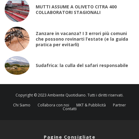
MUTTI ASSUME A OLIVETO CITRA 400
COLLABORATORI STAGIONALI
Zanzare in vacanza? I 3 errori più comuni
che possono rovinarti l’estate (e la guida
pratica per evitarli)
Sudafrica: la culla del safari responsabile
Copyright © 2023 Ambiente Quotidiano. Tutti i diritti riservati.
Chi Siamo
Collabora con noi
MKT & Pubblicità
Partner
Contatti
Pagine Consigliate