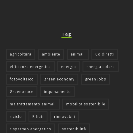
Tag
agricoltura
ambiente
animali
Coldiretti
efficienza energetica
energia
energia solare
fotovoltaico
green economy
green jobs
Greenpeace
inquinamento
maltrattamento animali
mobilità sostenibile
riciclo
Rifiuti
rinnovabili
risparmio energetico
sostenibilità