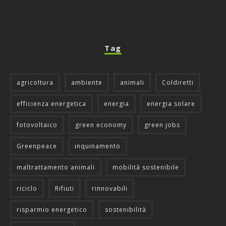
Tag
agricoltura
ambiente
animali
Coldiretti
efficienza energetica
energia
energia solare
fotovoltaico
green economy
green jobs
Greenpeace
inquinamento
maltrattamento animali
mobilità sostenibile
riciclo
Rifiuti
rinnovabili
risparmio energetico
sostenibilità