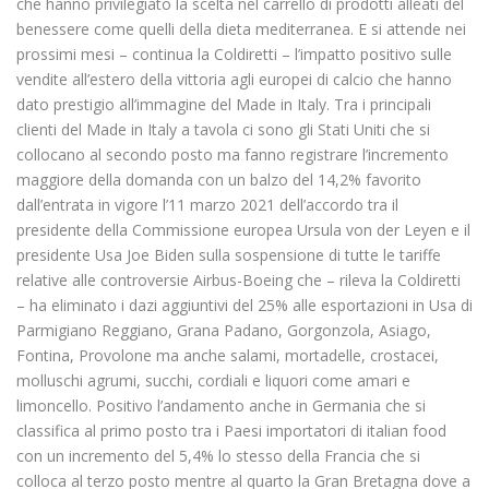
che hanno privilegiato la scelta nel carrello di prodotti alleati del
benessere come quelli della dieta mediterranea. E si attende nei
prossimi mesi – continua la Coldiretti – l’impatto positivo sulle
vendite all’estero della vittoria agli europei di calcio che hanno
dato prestigio all’immagine del Made in Italy. Tra i principali
clienti del Made in Italy a tavola ci sono gli Stati Uniti che si
collocano al secondo posto ma fanno registrare l’incremento
maggiore della domanda con un balzo del 14,2% favorito
dall’entrata in vigore l’11 marzo 2021 dell’accordo tra il
presidente della Commissione europea Ursula von der Leyen e il
presidente Usa Joe Biden sulla sospensione di tutte le tariffe
relative alle controversie Airbus-Boeing che – rileva la Coldiretti
– ha eliminato i dazi aggiuntivi del 25% alle esportazioni in Usa di
Parmigiano Reggiano, Grana Padano, Gorgonzola, Asiago,
Fontina, Provolone ma anche salami, mortadelle, crostacei,
molluschi agrumi, succhi, cordiali e liquori come amari e
limoncello. Positivo l’andamento anche in Germania che si
classifica al primo posto tra i Paesi importatori di italian food
con un incremento del 5,4% lo stesso della Francia che si
colloca al terzo posto mentre al quarto la Gran Bretagna dove a