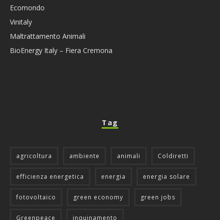
Ecomondo
Vinitaly
Maltrattamento Animali
BioEnergy Italy – Fiera Cremona
Tag
agricoltura
ambiente
animali
Coldiretti
efficienza energetica
energia
energia solare
fotovoltaico
green economy
green jobs
Greenpeace
inquinamento