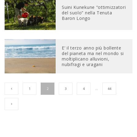
Suini Kunekune “ottimizzatori
del suolo” nella Tenuta
Baron Longo
E’ il terzo anno più bollente
del pianeta ma nel mondo si
moltiplicano alluvioni,
nubifragi e uragani
1
2
3
4
…
44