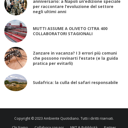
anniversario: a Napoli un’edizione speciale
per raccontare l’evoluzione del settore
negli ultimi anni
MUTTI ASSUME A OLIVETO CITRA 400
COLLABORATORI STAGIONALI
Zanzare in vacanza? I 3 errori più comuni
che possono rovinarti l’estate (e la guida
pratica per evitarli)
Sudafrica: la culla del safari responsabile
Copyright © 2023 Ambiente Quotidiano. Tutti i diritti riservati.
Chi Siamo
Collabora con noi
MKT & Pubblicità
Partner