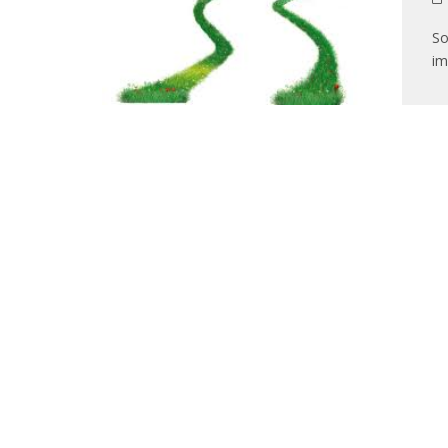
So
im