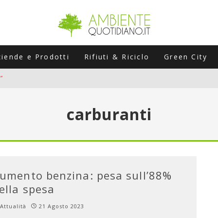
ziende e Prodotti
Rifiuti & Riciclo
Green City
”
ERSARIO: A NAPOLI UN’EDIZIONE SPECIALE PER RACCONTARE L’EVO
carburanti
LABORATORI STAGIONALI
UNI CHE POSSONO ROVINARTI L’ESTATE (E LA GUIDA PRATICA PER E
TIERA DEL FOTOVOLTAICO "PLUG & PLAY" CHE STA CONQUISTANDO
umento benzina: pesa sull’88%
ella spesa
Attualità
21 Agosto 2023