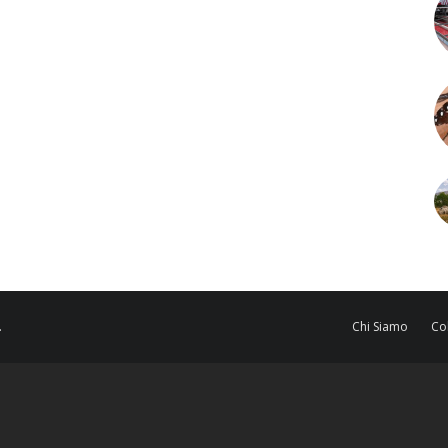
.
Chi Siamo
Co