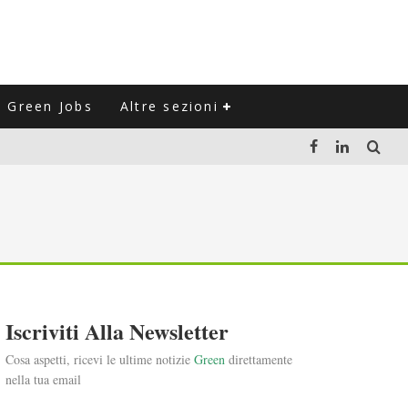
Green Jobs
Altre sezioni
LUZIONE DEL SETTORE NEGLI ULTIMI ANNI
VITARLI)
 L'ITALIA
Iscriviti Alla Newsletter
Cosa aspetti, ricevi le ultime notizie
Green
direttamente
nella tua email