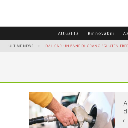
Attualità
Rinnovabili
A
ULTIME NEWS
DAL CNR UN PANE DI GRANO “GLUTEN FREE
VITIGNOITALIA CELEBRA IL 20ESIMO ANNIV
MUTTI ASSUME A OLIVETO CITRA 400 COL
ZANZARE IN VACANZA? I 3 ERRORI PIÙ COM
ADDIO BOLLETTE SALATE? LA NUOVA FRON
A
d