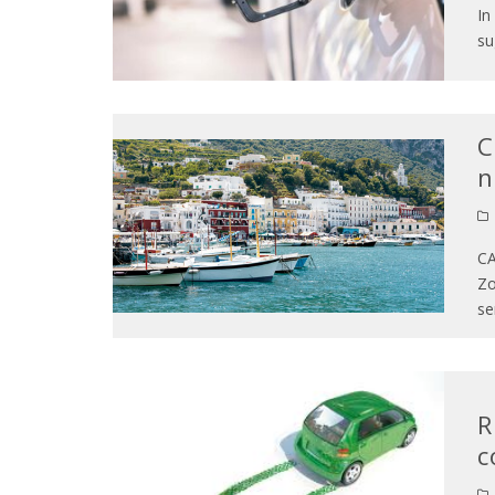
In
su
C
n
CA
Zo
se
R
c